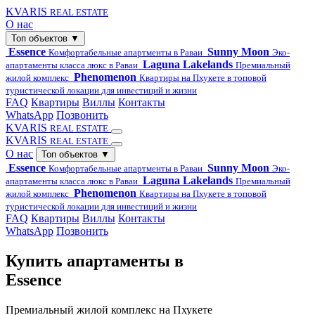
KVARIS
REAL ESTATE
О нас
Топ объектов
▼
Essence
Sunny Moon
Комфортабельные апартменты в Раваи
Эко-
Laguna Lakelands
апартаменты класса люкс в Раваи
Премиальный
Phenomenon
жилой комплекс
Квартиры на Пхукете в топовой
туристической локации для инвестиций и жизни
FAQ
Квартиры
Виллы
Контакты
WhatsApp
Позвонить
KVARIS
REAL ESTATE
KVARIS
REAL ESTATE
О нас
Топ объектов
▼
Essence
Sunny Moon
Комфортабельные апартменты в Раваи
Эко-
Laguna Lakelands
апартаменты класса люкс в Раваи
Премиальный
Phenomenon
жилой комплекс
Квартиры на Пхукете в топовой
туристической локации для инвестиций и жизни
FAQ
Квартиры
Виллы
Контакты
WhatsApp
Позвонить
Купить апартаменты в
Essence
Премиальный жилой комплекс на Пхукете