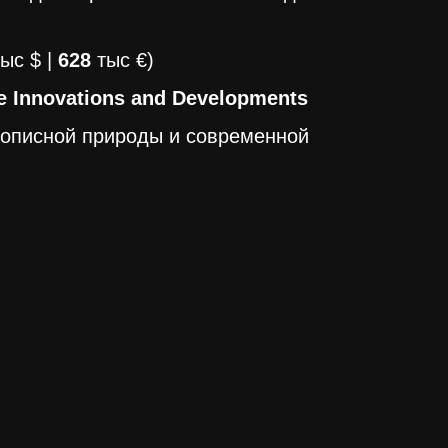
тыс $ |
628
тыс €)
e Innovations and Developments
вописной природы и современной