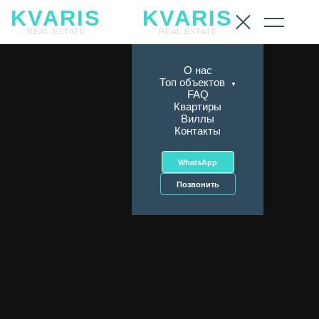
KVARIS
KVARIS
REAL ESTATE
REAL ESTATE
О нас
Топ объектов
▼
FAQ
Квартиры
Виллы
Контакты
WhatsApp
Позвонить