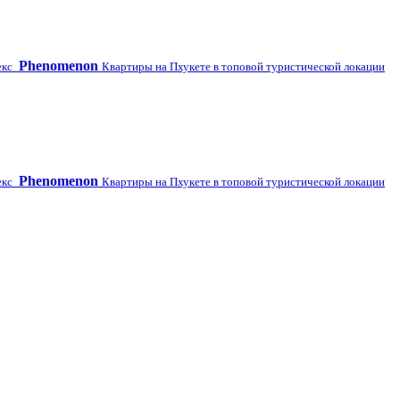
Phenomenon
екс
Квартиры на Пхукете в топовой туристической локации
Phenomenon
екс
Квартиры на Пхукете в топовой туристической локации