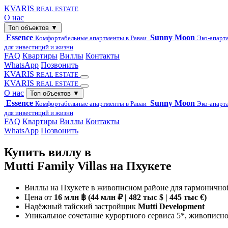
KVARIS
REAL ESTATE
О нас
Топ объектов
▼
Essence
Sunny Moon
Комфортабельные апартменты в Раваи
Эко-апарт
для инвестиций и жизни
FAQ
Квартиры
Виллы
Контакты
WhatsApp
Позвонить
KVARIS
REAL ESTATE
KVARIS
REAL ESTATE
О нас
Топ объектов
▼
Essence
Sunny Moon
Комфортабельные апартменты в Раваи
Эко-апарт
для инвестиций и жизни
FAQ
Квартиры
Виллы
Контакты
WhatsApp
Позвонить
Купить виллу в
Mutti Family Villas на Пхукете
Виллы на Пхукете в живописном районе для гармоничной
Цена от
16 млн ฿ (44 млн ₽ | 482 тыс $ | 445 тыс €)
Надёжный тайский застройщик
Mutti Development
Уникальное сочетание курортного сервиса 5*, живописн