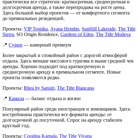
практически все стратегии: краткосрочная, среднесрочная и
долгосрочная аренда, а также перепродажа на росте цены.
Здесь большой выбор проектов — от комфортного сегмента
до премиальных резиденций.
Проекты:
VIP Tropika
,
Ayana Heights
,
SunHill Lakeside
,
The Title
Sierra
, SO Origin Residence,
Gardens of Eden
,
The Title Modeva
📍
Сурин
— камерный премиум
Более закрытый и спокойный район с дорогой атмосферой
отдыха. Здесь меньше массового туризма и выше средний чек
аренды. Хорошо подходит под краткосрочную и
среднесрочную аренду в премиальном сегменте. Новые
проекты появляются редко.
Проекты:
Rhea by Sansiri
,
The Title Biancana
📍
Камала
— баланс отдыха и жизни
Популярный район среди иностранцев и зимовщиков. Здесь
востребованы практически все форматы аренды: от
долгосрочной до посуточной. Спрос на аренду стабилен
круглый год.
Проекты:
Coralina Kamala
,
The Title Vivana