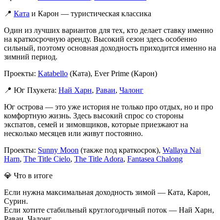
📍
Ката
и Карон — туристическая классика
Один из лучших вариантов для тех, кто делает ставку именно
на краткосрочную аренду. Высокий сезон здесь особенно
сильный, поэтому основная доходность приходится именно на
зимний период.
Проекты:
Katabello
(Ката), Ever Prime (Карон)
📍 Юг Пхукета:
Най Харн
,
Раваи
,
Чалонг
Юг острова — это уже история не только про отдых, но и про
комфортную жизнь. Здесь высокий спрос со стороны
экспатов, семей и зимовщиков, которые приезжают на
несколько месяцев или живут постоянно.
Проекты:
Sunny Moon
(также под краткосрок),
Wallaya Nai
Harn
,
The Title Cielo
,
The Title Adora
,
Fantasea Chalong
💎 Что в итоге
Если нужна максимальная доходность зимой — Ката, Карон,
Сурин.
Если хотите стабильный круглогодичный поток — Най Харн,
Раваи, Чалонг.