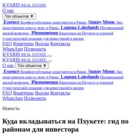
KVARIS
REAL ESTATE
О нас
Топ объектов
▼
Essence
Sunny Moon
Комфортабельные апартменты в Раваи
Эко-
Laguna Lakelands
апартаменты класса люкс в Раваи
Премиальный
Phenomenon
жилой комплекс
Квартиры на Пхукете в топовой
туристической локации для инвестиций и жизни
FAQ
Квартиры
Виллы
Контакты
WhatsApp
Позвонить
KVARIS
REAL ESTATE
KVARIS
REAL ESTATE
О нас
Топ объектов
▼
Essence
Sunny Moon
Комфортабельные апартменты в Раваи
Эко-
Laguna Lakelands
апартаменты класса люкс в Раваи
Премиальный
Phenomenon
жилой комплекс
Квартиры на Пхукете в топовой
туристической локации для инвестиций и жизни
FAQ
Квартиры
Виллы
Контакты
WhatsApp
Позвонить
Новость
Куда вкладываться на Пхукете: гид по
районам для инвестора