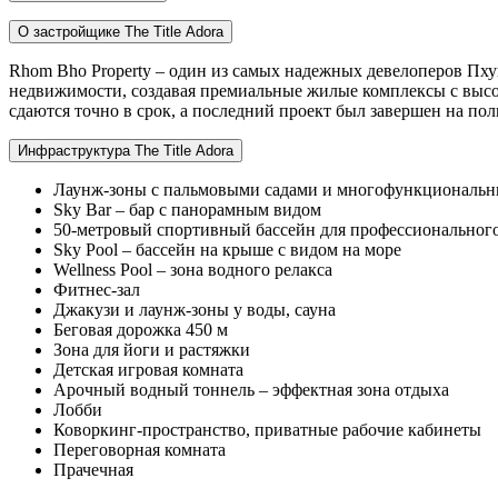
О застройщике The Title Adora
Rhom Bho Property – один из самых надежных девелоперов Пхук
недвижимости, создавая премиальные жилые комплексы с высок
сдаются точно в срок, а последний проект был завершен на по
Инфраструктура The Title Adora
Лаунж-зоны с пальмовыми садами и многофункциональн
Sky Bar – бар с панорамным видом
50-метровый спортивный бассейн для профессиональног
Sky Pool – бассейн на крыше с видом на море
Wellness Pool – зона водного релакса
Фитнес-зал
Джакузи и лаунж-зоны у воды, сауна
Беговая дорожка 450 м
Зона для йоги и растяжки
Детская игровая комната
Арочный водный тоннель – эффектная зона отдыха
Лобби
Коворкинг-пространство, приватные рабочие кабинеты
Переговорная комната
Прачечная