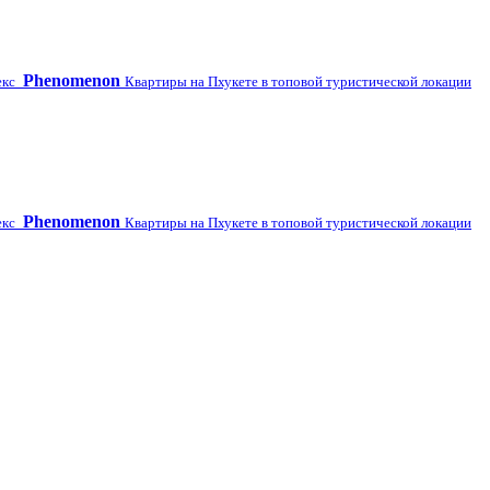
Phenomenon
екс
Квартиры на Пхукете в топовой туристической локации
Phenomenon
екс
Квартиры на Пхукете в топовой туристической локации