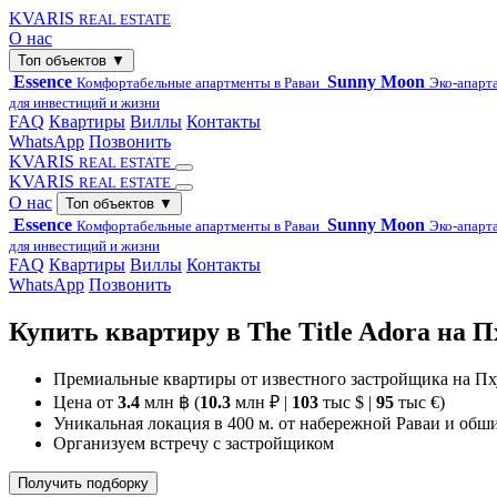
KVARIS
REAL ESTATE
О нас
Топ объектов
▼
Essence
Sunny Moon
Комфортабельные апартменты в Раваи
Эко-апарт
для инвестиций и жизни
FAQ
Квартиры
Виллы
Контакты
WhatsApp
Позвонить
KVARIS
REAL ESTATE
KVARIS
REAL ESTATE
О нас
Топ объектов
▼
Essence
Sunny Moon
Комфортабельные апартменты в Раваи
Эко-апарт
для инвестиций и жизни
FAQ
Квартиры
Виллы
Контакты
WhatsApp
Позвонить
Купить квартиру в The Title Adora на П
Премиальные квартиры от известного застройщика на Пх
Цена от
3.4
млн ฿ (
10.3
млн ₽ |
103
тыс $ |
95
тыс €)
Уникальная локация в 400 м. от набережной Раваи и обш
Организуем встречу с застройщиком
Получить подборку