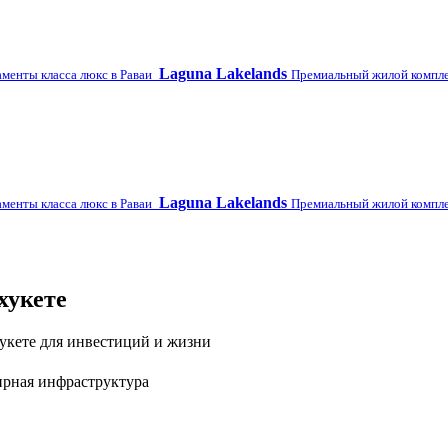
Laguna Lakelands
аменты класса люкс в Раваи
Премиальный жилой компл
Laguna Lakelands
аменты класса люкс в Раваи
Премиальный жилой компл
хукете
укете для инвестиций и жизни
ирная инфраструктура